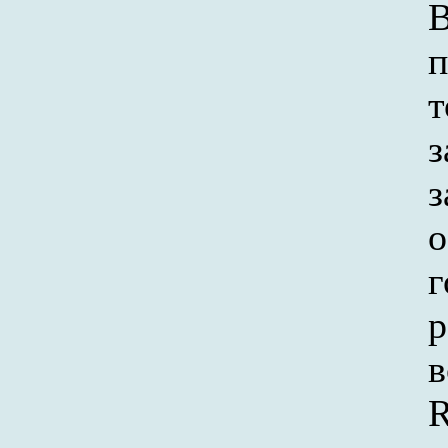
В
п
т
з
з
о
г
р
в
R