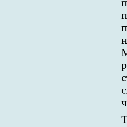
п
п
п
н
М
р
с
с
ч
Т