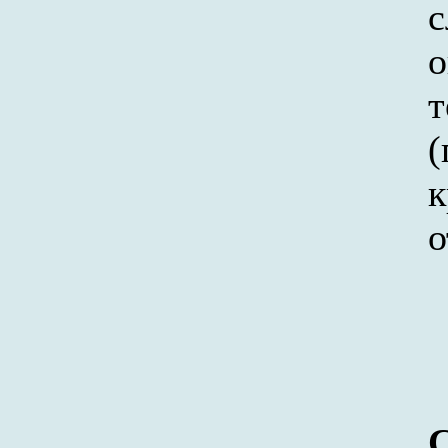
о
т
(
о