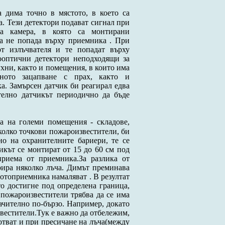
 дима точно в мястото, в което са
. Тези детектори подават сигнал при
на камера, в която са монтирани
да не попада върху приемника . При
от излъчвателя и те попадат върху
ооптични детектори неподходящи за
хни, както и помещения, в които има
жното зацапване с прах, както и
а. Замърсен датчик би реагирал едва
телно датчикът периодично да бъде
а на големи помещения - складове,
яколко точкови пожароизвестители, би
о на охранителните бариери, те се
кът се монтират от 15 до 60 см под
приема от приемника.За разлика от
рира няколко лъча. Димът преминава
фотоприемника намаляват
.
В резултат
то достигне под определена граница,
 пожароизвестители трябва да се има
начително по-бързо. Например, докато
вестители.Тук е важно да отбележим,
тват и при пресичане на лъча(между