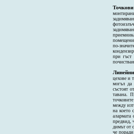
Точкови
монтирани
задимява
фотоизлъч
задимява
приемника
помещения
по-значи
кондензир
при гъст
почистван
Линейни
цехове и 
могъл да 
състоят о
тавана. 
точковите
между изт
на което 
алармата 
предвид, 
димът от 
че поради