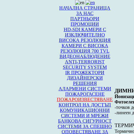
НАЧАЛНА СТРАНИЦА
ЗА НАС
ПАРТНЬОРИ
ПРОМОЦИИ
HD-SDI КАМЕРИ С
ИЗКЛЮЧИТЕЛНО
ВИСОКА РЕЗОЛЮЦИЯ
КАМЕРИ С ВИСОКА
РЕЗОЛЮЦИЯ 700 TVL
ВИДЕОНАБЛЮДЕНИЕ
ANTI-TERRORIST
SECURITY SYSTEM
IR ПРОЖЕКТОРИ
ДИЗАЙНЕРСКИ
РЕШЕНИЯ
АЛАРМЕНИ СИСТЕМИ
ДИМНИ
ПОЖАРОГАСЕНЕ
Йонизаци
ПОЖАРОИЗВЕСТЯВАНЕ
Фотоелек
КОНТРОЛ НА ДОСТЪП
-точков д
КОМУНИКАЦИОННИ
-линеен 
СИСТЕМИ И МРЕЖИ
БАНКОВА СИГУРНОСТ
ТЕРМИ
СИСТЕМИ ЗА СПЕШНО
Термичн
ОПОВЕСТЯВАНЕ ЗА