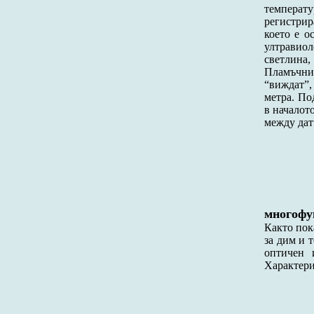
температ
регистрир
което е о
ултравио
светлина
Пламъчнит
“виждат”,
метра. По
в началот
между дат
многофу
Както пок
за дим и 
оптичен 
Характериз