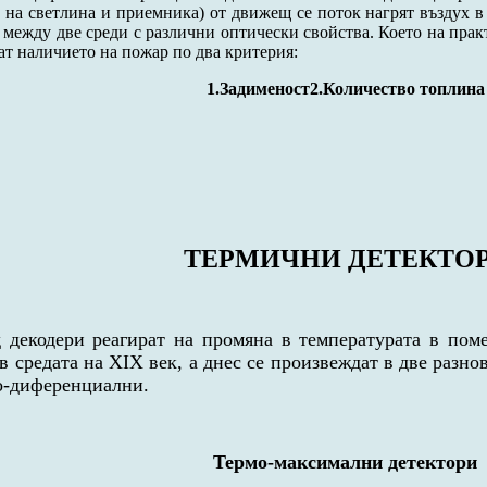
 на светлина и приемника) от движещ се поток нагрят въздух в 
 между две среди с различни оптически свойства. Което на прак
ат наличието на пожар по два критерия:
1.Задименост2.Количество топлина
ТЕРМИЧНИ ДЕТЕКТО
 декодери реагират на промяна в температурата в пом
в средата на ХIХ век, а днес се произвеждат в две разн
о-диференциални.
Термо-максимални детектори