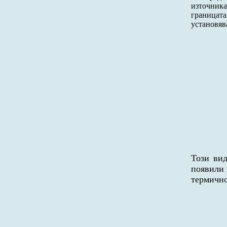
източника
границата
установяв
Този вид
появили 
термичн