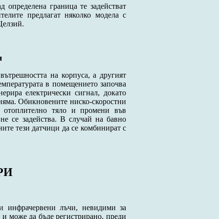
д определена граница те задействат
телите предлагат няколко модела с
Целзий.
и
вътрешността на корпуса, а другият
емпературата в помещението започва
нерира електрически сигнал, докато
 няма. Обикновените ниско-скоростни
а отоплително тяло и промени във
не се задейства. В случай на бавно
ните тези датчици да се комбинират с
РИ
и инфрачервени лъчи, невидими за
 и може да бъде регистрирано, преди