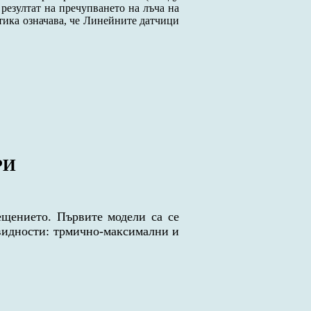
резултат на пречупването на лъча на
тика означава, че Линейните датчици
РИ
ещението. Първите модели са се
овидности: трмично-максимални и