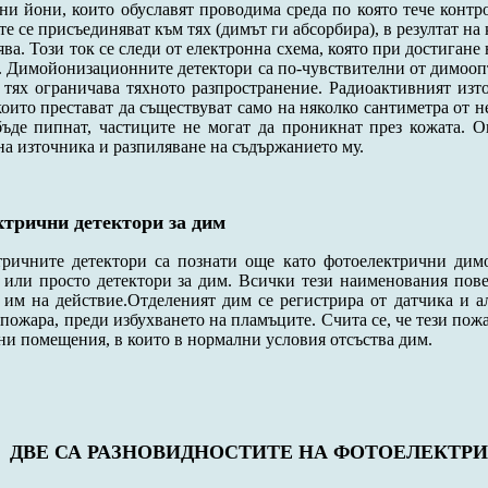
ни йони, които обуславят проводима среда по която тече конт
те се присъединяват към тях (димът ги абсорбира), в резултат н
ява. Този ток се следи от електронна схема, която при достигане
.
Димойонизационните детектори са по-чувствителни от димооп
 тях ограничава тяхното разпространение. Радиоактивният изт
които престават да съществуват само на няколко сантиметра от не
ъде пипнат, частиците не могат да проникнат през кожата. 
на източника и разпиляване на съдържанието му.
ктрични детектори за дим
тричните детектори са познати още като фотоелектрични дим
 или просто детектори за дим. Всички тези наименования пове
им на действие.Отделеният дим се регистрира от датчика и ал
 пожара, преди избухването на пламъците. Счита се, че тези по
ени помещения, в които в нормални условия отсъства дим.
ДВЕ СА РАЗНОВИДНОСТИТЕ НА ФОТОЕЛЕКТР