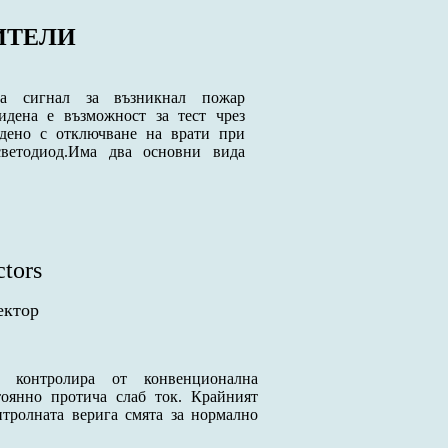
ИТЕЛИ
 сигнал за възникнал пожар
идена е възможност за тест чрез
дено с отключване на врати при
светодиод.Има два основни вида
ctors
ектор
 контролира от конвенционална
тоянно протича слаб ток. Крайният
нтролната верига смята за нормално