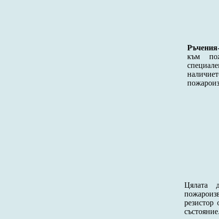
Ръчения
към пожа
специал
наличие
пожарои
Цялата 
пожароиз
резистор 
състояние