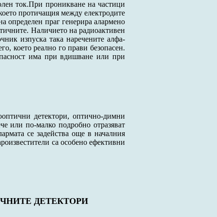
ролен ток.При проникване на частици
а което протичащия между електродите
 на определен праг генерира алармено
тичните. Наличието на радиоактивен
очник изпуска така наречените алфа-
го, което реално го прави безопасен.
Опасност има при вдишване или при
ооптични детектори, оптично-димни
че или по-малко подробно отразяват
армата се задейства още в началния
жароизвестители са особено ефективни
ИЧНИТЕ ДЕТЕКТОРИ