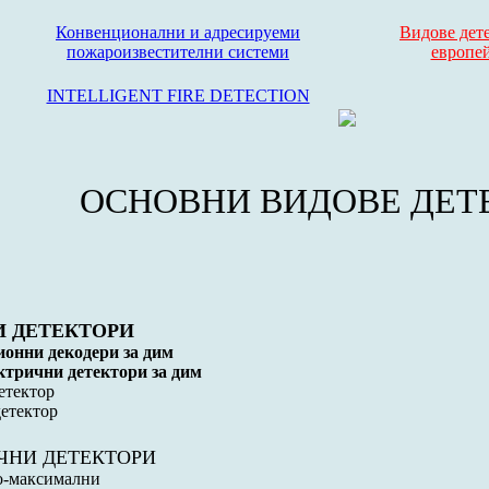
Конвенционални и адресируеми
Видове дет
пожароизвестителни системи
европе
INTELLIGENT FIRE DETECTION
ОСНОВНИ ВИДОВЕ ДЕТ
 ДЕТЕКТОРИ
онни декодери за дим
трични детектори за дим
етектор
детектор
ЧНИ ДЕТЕКТОРИ
о-максимални