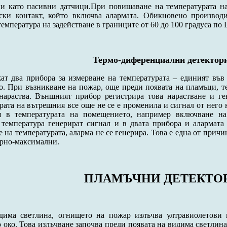
и като пасивни датчици.При повишаване на температурата на
ски контакт, който включва алармата. Обикновено производи
температура на задействане в границите от 60 до 100 градуса по 
Термо-диференциални детектор
ат два прибора за измерване на температурата – единият във 
о. При възникване на пожар, още преди появата на пламъци, т
нараства. Външният прибор регистрира това нарастване и ге
рата на вътрешния все още не се е променила и сигнал от него
я в температурата на помещението, например включване н
температура генерират сигнал и в двата прибора и алармата 
е на температурата, аларма не се генерира. Това е една от причи
рно-максимални.
ПЛАМЪЧНИ ДЕТЕКТО
дима светлина, огнището на пожар излъчва ултравиолетови 
 око. Това излъчване започва преди появата на видима светлина