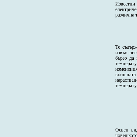
Известни 
електриче
различна 
Те съдърж
извън нег
бързо да 
температу
изменени
външната 
нарастван
температу
Освен ви
човешкото