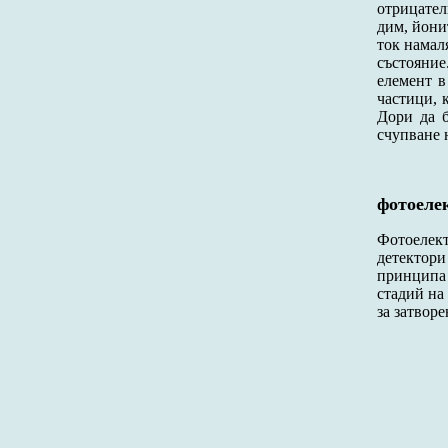
отрицател
дим, йони
ток намал
състояние
елемент в
частици, 
Дори да б
счупване 
фотоеле
Фотоелек
детектори
принципа 
стадий на
за затвор