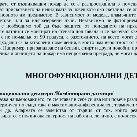
урата от възникващия пожар да се е разпространила в помещ
ат присъствието на невидимата за човешкото око светлина, се о
сновното им предимство. В зависимост от модела, пламъчнит
летови или за инфрачервени лъчи. Независимо че фотоприем
, е необходимо той да бъде защитен от попадането на пряк
е датчици се монтират на стената под тавана и се насочват къ
 е не по-малък от 90 градуса, а разстоянието, на което могат 
дходящи са за затворени помещения, в които има вероятност от 
о. Например, при запалване на бензин, спирт и други подобни про
чика и огнището на пожар има непрозрачна преграда, не могат 
МНОГОФУНКЦИОНАЛНИ ДЕ
нкционални декодери /Комбинирани датчици/
азва наименованието, те съчетават в себе си два или повече разл
термичен но също така и максимално-диференциален, термичен
и др. Алармата се задейства от първия от тях, който ре
ират се с по- висока сигурност на работа и, логично, с по-висок