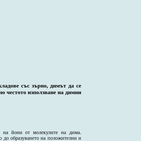
ладове със зърно, димът да се
но честото използване на димни
а на йони от молекулите на дима.
о до образуването на положителни и