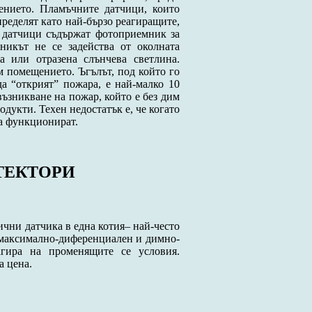
ението. Пламъчните датчици, които
пределят като най-бързо реагиращите,
е датчици съдържат фотоприемник за
никът не се задейства от околната
а или отразена слънчева светлина.
м помещението. Ъгълът, под който го
да “открият” пожара, е най-малко 10
възникване на пожар, който е без дим
дукти. Техен недостатък е, че когато
да функционират.
ТЕКТОРИ
ични датчика в една котия– най-често
 максимално-диференциален и димно-
агира на променящите се условия.
а цена.