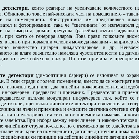
 детектори
,
които реагират на увеличаване количеството на
. Обикновено това е най-високата част на помещението – тавана
не на помещението. Конструкцията им представлява дим
вател и фотоприемник, така че “светлината” от излъчвателя 
не на камерата, димът пречупва (разсейва) лъчите идващи 
, при което се генерира аларма .Това прави точковите диом
, в които при нормални условия може да има дим - например ку
телно количество цигарен дим,автопаркове и др. Неизбе
ането на влага значително намалява чувствителността на датчик
 дим от вече избухнал пожар. По тази причина е препоръчи
.
те детектори
(димооптични бариери) се използват за охран
т.н. В тези сгради с големи помещения, вместо да се монтират н
се използва един или два линейни пожароизвестителя.Подобн
т инфрачервен предавател и приемник. Предавателят и приемни
Предавателят излъчва модулиран инфрачервен лъч, който се 
 детектори, при някои линейните детектори излъчвателят гене
очника на лъчи и приемника и
емисиите светлина отчетени от 
силата на електрическия сигнал от приемника намалява и кога
се задейства.При избора между един линеен и няколко точкови
че линейният струва по-скъпо, но е възможно да се задейства з
отдалечения край на помещението достигне до точкови пожароиз
 специфичния си принцип на действие линейните датчици срабо