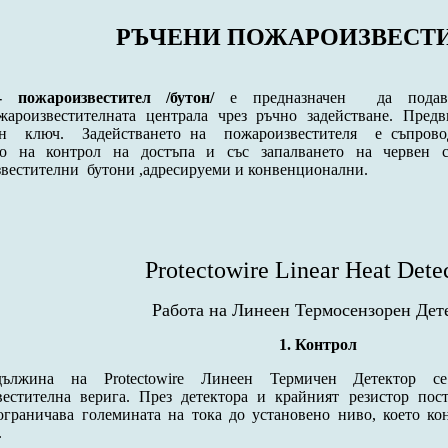
РЪЧЕНИ ПОЖАРОИЗВЕСТ
- пожароизвестител /бутон/
е предназначен
да подава
роизвестителната централа чрез ръчно задействане. Предв
ен ключ. Задействането на пожароизвестителя е съпрово
то на контрол на достъпа и със запалването на червен 
звестителни бутони ,адресируеми и конвенционални.
Protectowire Linear Heat Dete
Работа на Линеен Термосензорен Дет
1. Контрол
дължина на Protectowire Линеен Термичен Детектор се
вестителна верига. През детектора и крайният резистор пос
ограничава големината на тока до установено ниво, което ко
.