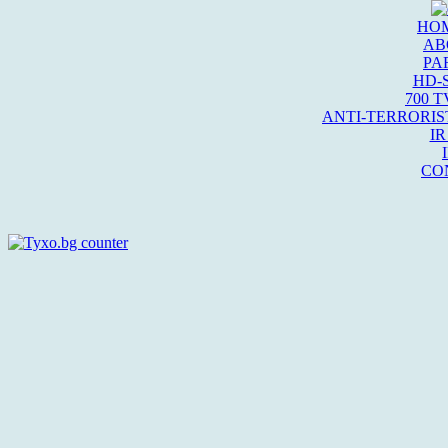
HO
AB
PA
HD-
700 T
ANTI-TERRORIS
IR
CO