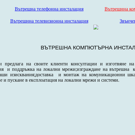
Вътрешна телефонна инсталация
Вътрешнна ко
Вътрешнна телевизионна инсталация
Звънче
ВЪТРЕШНА КОМПЮТЪРНА ИНСТА
и предлага на своите клиенти консултации и изготвяне на 
ция и поддръжка на локални мрежи;изграждане на вътрешна к
аши изисквания;доставка и монтаж на комуникационни шкаф
е и пускане в експлоатация на локални мрежи и системи.