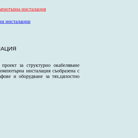
мпютърна инсталация
ви инсталации
ЛАЦИЯ
проект за структурно окабеляване
омпютърна инсталация съобразена с
ове и оборудване за тях,цялостно